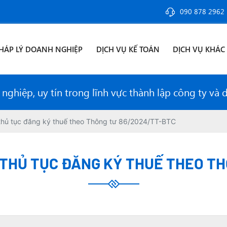
090 878 2962
HÁP LÝ DOANH NGHIỆP
DỊCH VỤ KẾ TOÁN
DỊCH VỤ KHÁC
ghiệp, uy tín trong lĩnh vực thành lập công ty và 
 thủ tục đăng ký thuế theo Thông tư 86/2024/TT-BTC
 THỦ TỤC ĐĂNG KÝ THUẾ THEO T