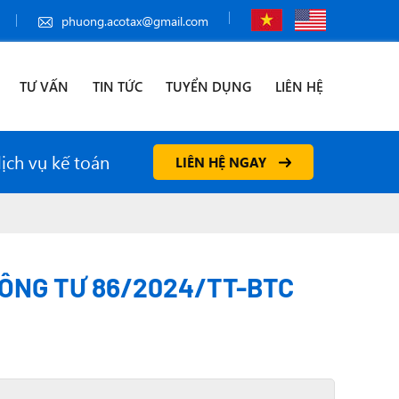
phuong.acotax@gmail.com
TƯ VẤN
TIN TỨC
TUYỂN DỤNG
LIÊN HỆ
dịch vụ kế toán
LIÊN HỆ NGAY
HÔNG TƯ 86/2024/TT-BTC