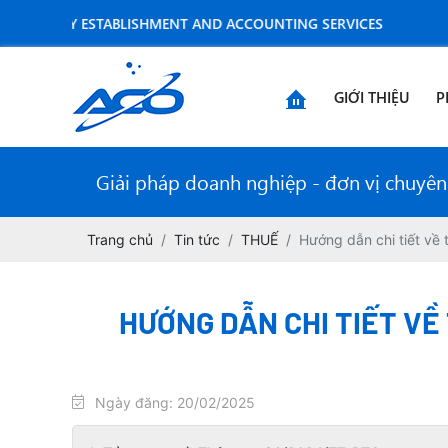
PANY ESTABLISHMENT AND ACCOUNTING SERVICES
GIỚI THIỆU
P
Giải pháp doanh nghiệp - đơn vị chuyên n
Trang chủ
Tin tức
THUẾ
Hướng dẫn chi tiết về
HƯỚNG DẪN CHI TIẾT VỀ
Ngày đăng: 20/02/2025