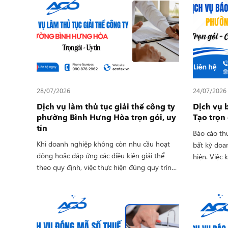
28/07/2026
24/07/2026
Dịch vụ làm thủ tục giải thể công ty
Dịch vụ 
phường Bình Hưng Hòa trọn gói, uy
Tạo trọn 
tín
Báo cáo th
Khi doanh nghiệp không còn nhu cầu hoạt
bất kỳ doa
động hoặc đáp ứng các điều kiện giải thể
hiện. Việc 
theo quy định, việc thực hiện đúng quy trình
không chỉ 
pháp lý là yếu tố quan trọng để tránh phát
các khoản 
sinh rủi ro về thuế và hồ sơ doanh nghiệp.
đoạn đến h
Lựa chọn dịch vụ làm thủ tục giải thể công ty
quý doanh 
phường Bình Hưng Hòa giúp doanh nghiệp
hoạt động
tiết kiệm thời gian, hạn chế sai sót và hoàn
đã mang đế