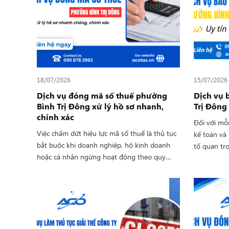
tất các thủ tục đúng quy định. Nếu bạn đang
Tân Tạo trọ
cần sử dụng dịch vụ giải thể doanh nghiệp
phí tối đa.
nhanh chóng, Công ty TNHH Tư vấn Kế toán
Thuế ACO là đơn vị sẵn sàng đồng hành và
hỗ trợ trọn gói.
18/07/2026
15/07/2026
Dịch vụ đóng mã số thuế phường
Dịch vụ 
Bình Trị Đông xử lý hồ sơ nhanh,
Trị Đông 
chính xác
Đối với mỗ
Việc chấm dứt hiệu lực mã số thuế là thủ tục
kế toán và 
bắt buộc khi doanh nghiệp, hộ kinh doanh
tố quan tr
hoặc cá nhân ngừng hoạt động theo quy
triển bền v
định của pháp luật. Nếu không thực hiện
đơn vị đã 
đúng quy trình, chủ thể có thể gặp nhiều khó
hành chính 
khăn liên quan đến nghĩa vụ thuế, hồ sơ
chậm nộp tờ
pháp lý và các khoản xử phạt phát sinh. Với
Hiểu rõ nh
dịch vụ đóng mã số thuế phường Bình Trị
nặng vận h
Đông, Công ty TNHH Tư vấn Kế toán Thuế
đang gặp p