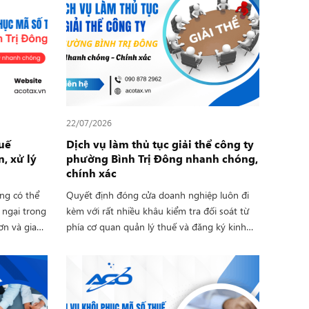
22/07/2026
uế
Dịch vụ làm thủ tục giải thể công ty
, xử lý
phường Bình Trị Đông nhanh chóng,
chính xác
ng có thể
Quyết định đóng cửa doanh nghiệp luôn đi
 ngại trong
kèm với rất nhiều khâu kiểm tra đối soát từ
ơn và giao
phía cơ quan quản lý thuế và đăng ký kinh
 khôi phục
doanh. Nếu doanh nghiệp tự mình chuẩn bị
sẽ giúp
giấy tờ mà không có lộ trình chính xác, rất dễ
thiện thủ
rơi vào tình trạng sửa đổi hồ sơ kéo dài hàng
ủi ro phát
tháng trời. Nhằm rút ngắn tối đa thời gian
án Thuế
chờ đợi và đảm bảo tỷ lệ hoàn thành, Công