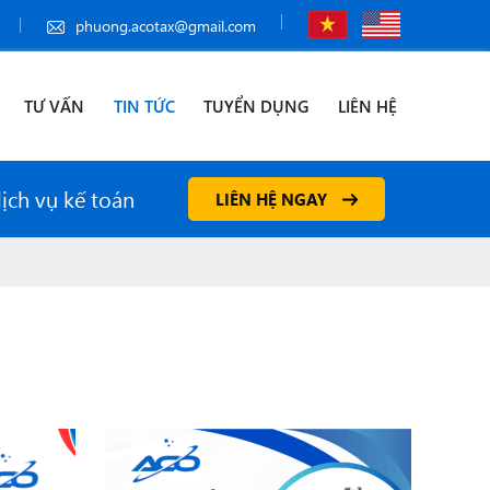
phuong.acotax@gmail.com
TƯ VẤN
TIN TỨC
TUYỂN DỤNG
LIÊN HỆ
dịch vụ kế toán
LIÊN HỆ NGAY