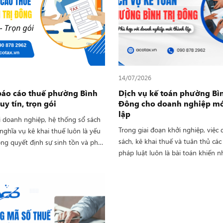
ACO với đội ngũ giàu kinh nghiệ
n gói, chuyên nghiệp và tối ưu chi
hành, tư vấn và hỗ trợ doanh nghi
sơ nhanh chóng, tiết kiệm thời gia
phí.
14/07/2026
báo cáo thuế phường Bình
Dịch vụ kế toán phường Bìn
uy tín, trọn gói
Đông cho doanh nghiệp mớ
lập
i doanh nghiệp, hệ thống sổ sách
Trong giai đoạn khởi nghiệp, việc 
nghĩa vụ kê khai thuế luôn là yếu
sách, kê khai thuế và tuân thủ các
ọng quyết định sự sinh tồn và phát
pháp luật luôn là bài toán khiến 
ững. Tuy nhiên, thực tế có không ít
nghiệp gặp khó khăn. Chính vì vậy
phải đối mặt với những khoản phạt
kế toán phường Bình Trị Đông ngà
cao, bị khóa mã số thuế, chỉ vì
thành lựa chọn phổ biến nhờ giúp 
 khai hoặc kê khai sai sót số liệu.
chi phí và đảm bảo hoạt động tài
ững thách thức pháp lý và gánh
bạch. Thay vì xây dựng bộ phận k
ành mà các nhà doanh nghiệp
từ đầu, nhiều doanh nghiệp ưu ti
hải, Công Ty TNHH Tư Vấn Kế