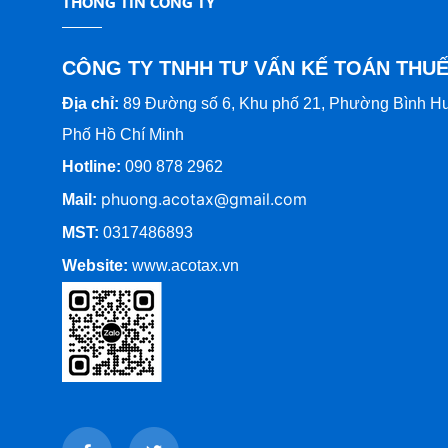
THÔNG TIN CÔNG TY
ý thủ tục thuế chuyên nghiệp,
cùng doanh nghiệp trong mọi
CÔNG TY TNHH TƯ VẤN KẾ TOÁN THU
hoạt động.
Địa chỉ:
89 Đường số 6, Khu phố 21, Phường Bình H
Phố Hồ Chí Minh
Hotline:
090 878 2962
phuong.acotax@gmail.com
Mail:
MST:
0317486893
Website:
www.
acotax.vn