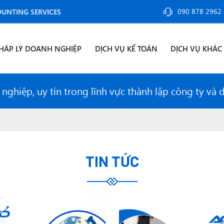
090 878 2962
NG SERVICES
HÁP LÝ DOANH NGHIỆP
DỊCH VỤ KẾ TOÁN
DỊCH VỤ KHÁC
ghiệp, uy tín trong lĩnh vực thành lập công ty và 
TIN TỨC