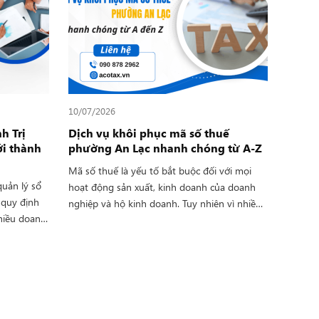
m luôn đồng
Ty TNHH Tư Vấn Thuế ACO đã triển khai dịch
ệp xử lý hồ
vụ làm thủ tục giải thể công ty phường Bình
n và chi
Trị Đông chuyên nghiệp. Chúng tôi sẽ đại
diện xử lý trọn gói từ A đến Z cho doanh
nghiệp.
10/07/2026
h Trị
Dịch vụ khôi phục mã số thuế
i thành
phường An Lạc nhanh chóng từ A-Z
Mã số thuế là yếu tố bắt buộc đối với mọi
quản lý sổ
hoạt động sản xuất, kinh doanh của doanh
 quy định
nghiệp và hộ kinh doanh. Tuy nhiên vì nhiều
nhiều doanh
lý do, có không ít đơn vị gặp phải tình trạng
, dịch vụ
mã số thuế bị ngừng hoạt động, gây ra nhiều
y càng trở
vấn đề như đình chỉ xuất hoá đơn điện tử,
tiết kiệm
mọi giao dịch ký kết hợp đồng bị đóng băng,
 chính minh
tài khoản ngân hàng bị phong toả. Để giải
ế toán ngay
quyết vấn đề này một cách nhanh chóng và
ên sử dụng
chính xác, dịch vụ khôi phục mã số thuế