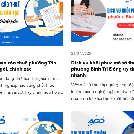
23/07/2026
báo cáo thuế phường Tân
Dịch vụ khôi phục mã số th
gói, chính xác
phường Bình Trị Đông uy tín
nhanh
uế đúng thời hạn là nghĩa vụ mà
Việc mã số thuế bị ngừng hoạt độ
nh nghiệp nào cũng phải thực
khiến doanh nghiệp gặp nhiều trở
kê khai sai sót hay chậm nộp hồ sơ
quá trình kê khai thuế, xuất hóa đ
khiến doanh nghiệp đối mặt với
dịch với đối tác. Lựa chọn dịch vụ
phạt hành chính mà còn làm gián
mã số thuế phường Bình Trị Đông 
oạt động kinh doanh. Để giúp
doanh nghiệp nhanh chóng hoàn 
nghiệp yên tâm trong quá trình
tục theo đúng quy định, hạn chế r
, Công Ty TNHH Tư Vấn Thuế ACO
sinh. Công ty TNHH Tư vấn Kế to
n dịch vụ báo cáo thuế phường