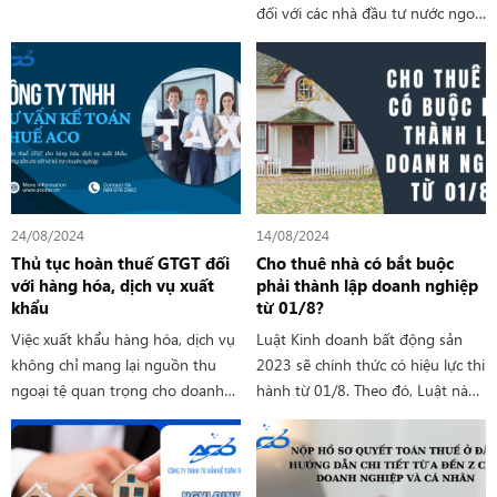
đối với các nhà đầu tư nước ngoài
nền tảng thương mại điện tử,
khi thực hiện hoạt động đầu tư
trong đó có TikTok Shop. Dịch vụ
tại Việt Nam. Tài khoản này
này rất hữu ích, đặc biệt đối với
không chỉ giúp quản lý dòng vốn
những người mới bắt đầu kinh
đầu tư mà còn đảm bảo tuân thủ
doanh hoặc chưa có nhiều kinh
các quy định của pháp luật Việt
nghiệm trong việc thực hiện các
Nam.
thủ tục pháp lý và nghĩa vụ thuế.
24/08/2024
14/08/2024
Thủ tục hoàn thuế GTGT đối
Cho thuê nhà có bắt buộc
với hàng hóa, dịch vụ xuất
phải thành lập doanh nghiệp
khẩu
từ 01/8?
Việc xuất khẩu hàng hóa, dịch vụ
Luật Kinh doanh bất động sản
không chỉ mang lại nguồn thu
2023 sẽ chính thức có hiệu lực thi
ngoại tệ quan trọng cho doanh
hành từ 01/8. Theo đó, Luật này
nghiệp mà còn tạo cơ hội mở
sẽ có nhiều quy định mới về
rộng thị trường. Tuy nhiên, để tận
quyền và nghĩa vụ của tổ chức, cá
dụng tối đa lợi ích từ hoạt động
nhân trong kinh doanh bất động
xuất khẩu, doanh nghiệp cần
sản.