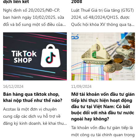
dịch liên kết
2008
Nghị định số 20/2025/NĐ-CP,
Luật Thuế Giá trị Gia tăng (GTGT)
ban hành ngày 10/02/2025, sửa
2024, số 48/2024/QH15, được
đổi và bổ sung một số điều của
Quốc hội khóa XV thông qua tại
Nghị định số 132/2020/NĐ-CP
Kỳ họp thứ 8, mang đến một số
về quản lý thuế đối với doanh
thay đổi quan trọng so với Luật
nghiệp có giao dịch liên kết. Dưới
Thuế GTGT năm 2008. Dưới đây
đây là tổng hợp các lợi ích chính
là những điểm mới đáng chú ý
từ Nghị định này
16/12/2024
11/09/2024
Bán hàng qua tiktok shop,
Mở tài khoản vốn đầu tư gián
khai nộp thuế như thế nào?
tiếp khi thực hiện hoạt động
đầu tư tại Việt Nam: Có bắt
Acotax là một đơn vị chuyên
buộc đối với nhà đầu tư nước
cung cấp các dịch vụ hỗ trợ về
ngoài hay không?
đăng ký kinh doanh, kê khai thuế,
Tài khoản vốn đầu tư gián tiếp là
và nộp thuế cho các cá nhân
một công cụ tài chính quan trọng
hoặc tổ chức bán hàng trên các