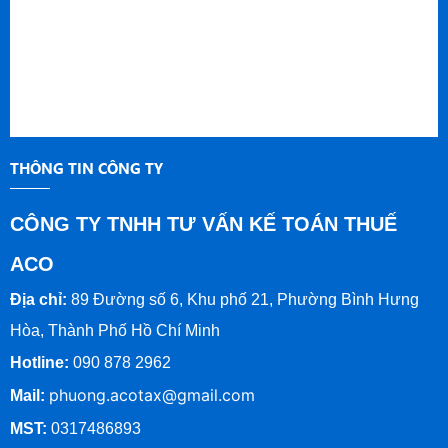
Thuế ACO sẽ đi sâu vào việc tìm
hiểu những nội dung chính của
Nghị định 64, cùng với những lợi
ích mà nó mang lại cho cộng
đồng doanh nghiệp tại Việt Nam
trong năm 2024.
THÔNG TIN CÔNG TY
CÔNG TY TNHH TƯ VẤN KẾ TOÁN THUẾ
ACO
Địa chỉ:
89 Đường số 6, Khu phố 21, Phường Bình Hưng
Hòa, Thành Phố Hồ Chí Minh
Hotline:
090 878 2962
phuong.acotax@gmail.com
Mail:
MST:
0317486893