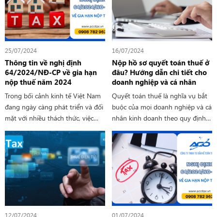
nắm rõ quy định về hoàn thuế
GTGT.
25/07/2024
16/07/2024
Thông tin về nghị định
Nộp hồ sơ quyết toán thuế ở
64/2024/NĐ-CP về gia hạn
đâu? Hướng dẫn chi tiết cho
nộp thuế năm 2024
doanh nghiệp và cá nhân
Trong bối cảnh kinh tế Việt Nam
Quyết toán thuế là nghĩa vụ bắt
đang ngày càng phát triển và đối
buộc của mọi doanh nghiệp và cá
mặt với nhiều thách thức, việc
nhân kinh doanh theo quy định
quản lý tài chính và thuế trở nên
của pháp luật thuế. Việc nộp hồ
vô cùng quan trọng đối với các
sơ quyết toán thuế đúng hạn và
doanh nghiệp. Để hỗ trợ các
đầy đủ là điều kiện quan trọng để
doanh nghiệp vượt qua khó
doanh nghiệp và cá nhân hoàn
khăn, năm 2024 này, Chính phủ
thành nghĩa vụ thuế của mình.
đã ban hành Nghị định 64 về gia
hạn nộp thuế. Đây là một biện
pháp thiết thực nhằm giảm bớt
12/07/2024
01/07/2024