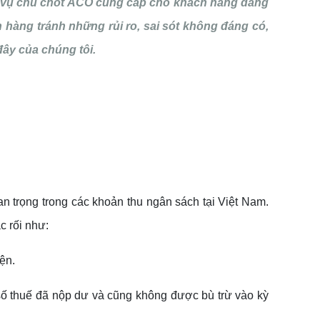
h vụ chủ chốt ACO cung cấp cho khách hàng đang
 hàng tránh những rủi ro, sai sót không đáng có,
 đây của chúng tôi.
an trọng trong các khoản thu ngân sách tại Việt Nam.
c rối như:
ện.
số thuế đã nộp dư và cũng không được bù trừ vào kỳ