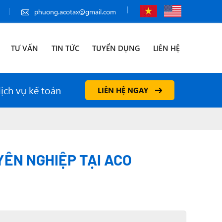
phuong.acotax@gmail.com
TƯ VẤN
TIN TỨC
TUYỂN DỤNG
LIÊN HỆ
dịch vụ kế toán
LIÊN HỆ NGAY
ÊN NGHIỆP TẠI ACO