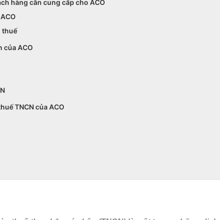
hách hàng cần cung cấp cho ACO
a ACO
 thuế
ân của ACO
CN
n thuế TNCN của ACO