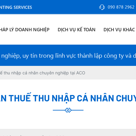
090 878 2962
ERVICES
HÁP LÝ DOANH NGHIỆP
DỊCH VỤ KẾ TOÁN
DỊCH VỤ KHÁC
ghiệp, uy tín trong lĩnh vực thành lập công ty và 
uế thu nhập cá nhân chuyên nghiệp tại ACO
ÁN THUẾ THU NHẬP CÁ NHÂN CHUY