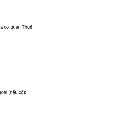
ủa cơ quan Thuế.
oài (nếu có);