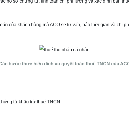
 các hồ sơ chứng từ, tính toán chi phí lương và xác định bạn 
toán của khách hàng mà ACO sẽ tư vấn, báo thời gian và chi phí
Các bước thực hiện dịch vụ quyết toán thuế TNCN của AC
 chứng từ khấu trừ thuế TNCN;