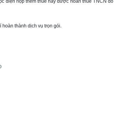
thuộc diện nộp thêm thuế hay được hoàn thuế TNCN do
 hoàn thành dịch vụ trọn gói.
O