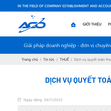
TS IN THE FIELD OF COMPANY ESTABLISHMENT AND ACCOUNTING S
GIỚI THIỆU
P
Giải pháp doanh nghiệp - đơn vị chuyên n
Trang chủ
Tin tức
THUẾ
Dịch vụ quyết toán th
DỊCH VỤ QUYẾT TO
Ngày đăng: 24/11/2023