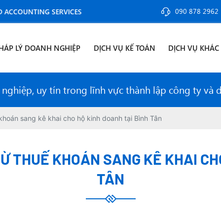
090 878 2962
TING SERVICES
HÁP LÝ DOANH NGHIỆP
DỊCH VỤ KẾ TOÁN
DỊCH VỤ KHÁC
ghiệp, uy tín trong lĩnh vực thành lập công ty và 
hoán sang kê khai cho hộ kinh doanh tại Bình Tân
Ừ THUẾ KHOÁN SANG KÊ KHAI CHO
TÂN