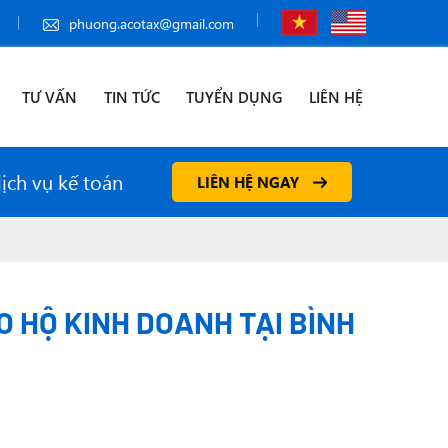
phuong.acotax@gmail.com
TƯ VẤN
TIN TỨC
TUYỂN DỤNG
LIÊN HỆ
dịch vụ kế toán
LIÊN HỆ NGAY
 HỘ KINH DOANH TẠI BÌNH