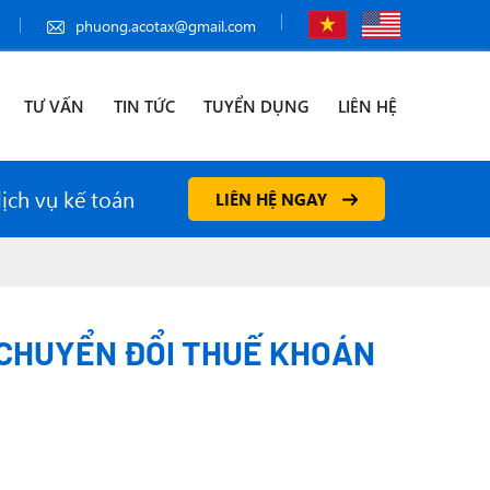
phuong.acotax@gmail.com
TƯ VẤN
TIN TỨC
TUYỂN DỤNG
LIÊN HỆ
dịch vụ kế toán
LIÊN HỆ NGAY
N CHUYỂN ĐỔI THUẾ KHOÁN