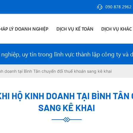
090 878 2962
HÁP LÝ DOANH NGHIỆP
DỊCH VỤ KẾ TOÁN
DỊCH VỤ KHÁC
ghiệp, uy tín trong lĩnh vực thành lập công ty và 
nh doanh tại Bình Tân chuyển đổi thuế khoán sang kê khai
KHI HỘ KINH DOANH TẠI BÌNH TÂ
SANG KÊ KHAI