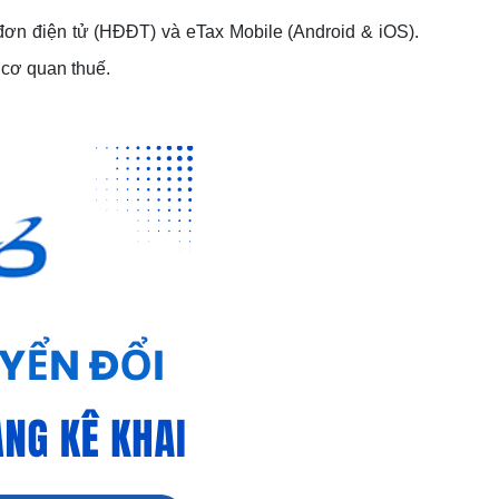
đơn điện tử (HĐĐT) và eTax Mobile (Android & iOS).
i cơ quan thuế.